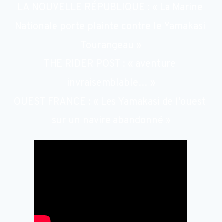
LA NOUVELLE RÉPUBLIQUE : 
« La Marine 
Nationale porte plainte contre le Yamakasi 
Tourangeau »
THE RIDER POST : 
« aventure 
invraisemblable… »
OUEST FRANCE : 
« Les Yamakasi de l’ouest 
sur un navire abandonné »