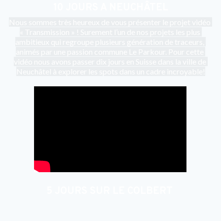
10 JOURS A NEUCHÂTEL
Nous sommes très heureux de vous présenter le projet vidéo 
« Transmission » ! Surement l’un de nos projets les plus 
ambitieux qui regroupe plusieurs génération de traceurs, 
animés par une passion commune Le Parkour. Pour cette 
vidéo nous avons passer dix jours en Suisse dans la ville de 
Neuchâtel à explorer les spots dans un cadre incroyable!
5 JOURS SUR LE COLBERT 