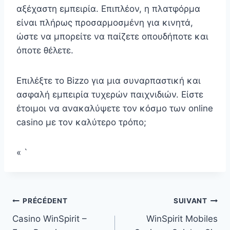
αξέχαστη εμπειρία. Επιπλέον, η πλατφόρμα
είναι πλήρως προσαρμοσμένη για κινητά,
ώστε να μπορείτε να παίζετε οπουδήποτε και
όποτε θέλετε.
Επιλέξτε το Bizzo για μια συναρπαστική και
ασφαλή εμπειρία τυχερών παιχνιδιών. Είστε
έτοιμοι να ανακαλύψετε τον κόσμο των online
casino με τον καλύτερο τρόπο;
« `
Navigation
PRÉCÉDENT
SUIVANT
Casino WinSpirit –
WinSpirit Mobiles
de