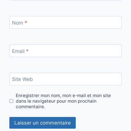
Nom
*
Email
*
Site Web
Enregistrer mon nom, mon e-mail et mon site
dans le navigateur pour mon prochain
commentaire.