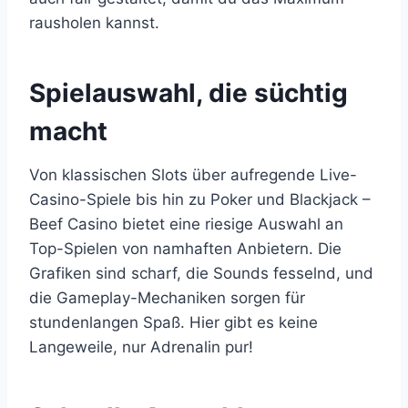
rausholen kannst.
Spielauswahl, die süchtig
macht
Von klassischen Slots über aufregende Live-
Casino-Spiele bis hin zu Poker und Blackjack –
Beef Casino bietet eine riesige Auswahl an
Top-Spielen von namhaften Anbietern. Die
Grafiken sind scharf, die Sounds fesselnd, und
die Gameplay-Mechaniken sorgen für
stundenlangen Spaß. Hier gibt es keine
Langeweile, nur Adrenalin pur!