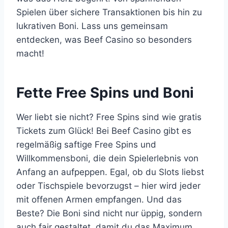
Spielen über sichere Transaktionen bis hin zu
lukrativen Boni. Lass uns gemeinsam
entdecken, was Beef Casino so besonders
macht!
Fette Free Spins und Boni
Wer liebt sie nicht? Free Spins sind wie gratis
Tickets zum Glück! Bei Beef Casino gibt es
regelmäßig saftige Free Spins und
Willkommensboni, die dein Spielerlebnis von
Anfang an aufpeppen. Egal, ob du Slots liebst
oder Tischspiele bevorzugst – hier wird jeder
mit offenen Armen empfangen. Und das
Beste? Die Boni sind nicht nur üppig, sondern
auch fair gestaltet, damit du das Maximum