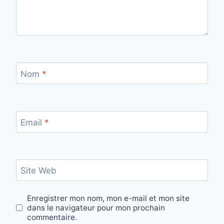
Nom
*
Email
*
Site Web
Enregistrer mon nom, mon e-mail et mon site
dans le navigateur pour mon prochain
commentaire.