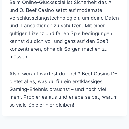
Beim Online-Glücksspiel ist Sicherheit das A
und O. Beef Casino setzt auf modernste
Verschlüsselungstechnologien, um deine Daten
und Transaktionen zu schützen. Mit einer
gültigen Lizenz und fairen Spielbedingungen
kannst du dich voll und ganz auf den Spaß
konzentrieren, ohne dir Sorgen machen zu
müssen.
Also, worauf wartest du noch? Beef Casino DE
bietet alles, was du für ein erstklassiges
Gaming-Erlebnis brauchst – und noch viel
mehr. Probier es aus und erlebe selbst, warum
so viele Spieler hier bleiben!