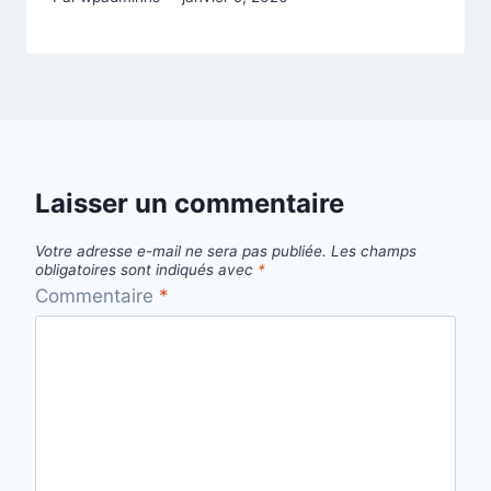
Laisser un commentaire
Votre adresse e-mail ne sera pas publiée.
Les champs
obligatoires sont indiqués avec
*
Commentaire
*