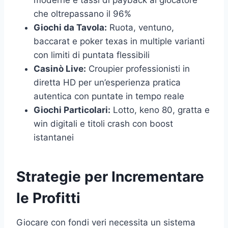
moderne e tassi di payback al giocatore
che oltrepassano il 96%
Giochi da Tavola:
Ruota, ventuno,
baccarat e poker texas in multiple varianti
con limiti di puntata flessibili
Casinò Live:
Croupier professionisti in
diretta HD per un’esperienza pratica
autentica con puntate in tempo reale
Giochi Particolari:
Lotto, keno 80, gratta e
win digitali e titoli crash con boost
istantanei
Strategie per Incrementare
le Profitti
Giocare con fondi veri necessita un sistema