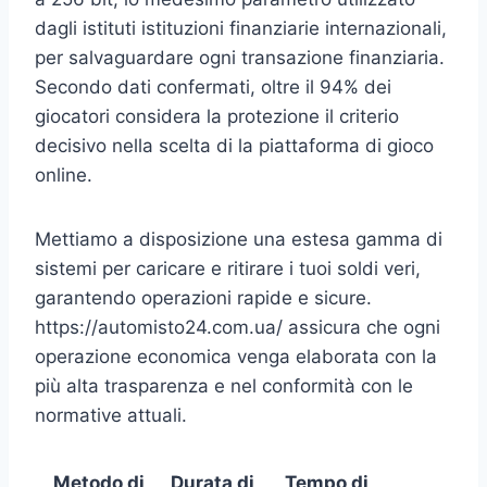
dagli istituti istituzioni finanziarie internazionali,
per salvaguardare ogni transazione finanziaria.
Secondo dati confermati, oltre il 94% dei
giocatori considera la protezione il criterio
decisivo nella scelta di la piattaforma di gioco
online.
Mettiamo a disposizione una estesa gamma di
sistemi per caricare e ritirare i tuoi soldi veri,
garantendo operazioni rapide e sicure.
https://automisto24.com.ua/ assicura che ogni
operazione economica venga elaborata con la
più alta trasparenza e nel conformità con le
normative attuali.
Metodo di
Durata di
Tempo di