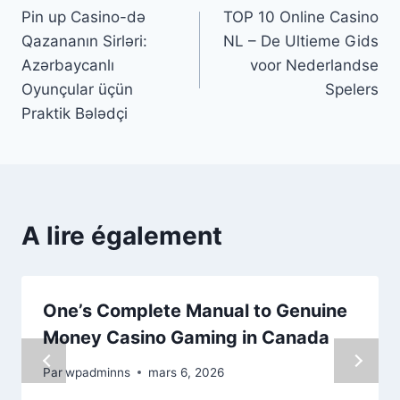
Pin up Casino-də
TOP 10 Online Casino
de
Qazananın Sirləri:
NL – De Ultieme Gids
l’article
Azərbaycanlı
voor Nederlandse
Oyunçular üçün
Spelers
Praktik Bələdçi
A lire également
One’s Complete Manual to Genuine
Money Casino Gaming in Canada
Par
wpadminns
mars 6, 2026