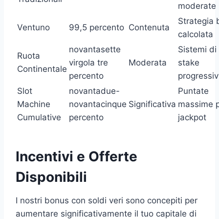
moderate
Strategia
Ventuno
99,5 percento
Contenuta
calcolata
novantasette
Sistemi di
Ruota
virgola tre
Moderata
stake
Continentale
percento
progressiv
Slot
novantadue-
Puntate
Machine
novantacinque
Significativa
massime 
Cumulative
percento
jackpot
Incentivi e Offerte
Disponibili
I nostri bonus con soldi veri sono concepiti per
aumentare significativamente il tuo capitale di