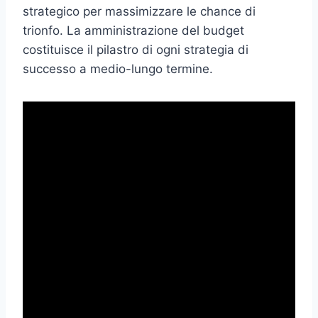
strategico per massimizzare le chance di
trionfo. La amministrazione del budget
costituisce il pilastro di ogni strategia di
successo a medio-lungo termine.