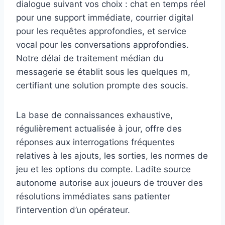
dialogue suivant vos choix : chat en temps réel
pour une support immédiate, courrier digital
pour les requêtes approfondies, et service
vocal pour les conversations approfondies.
Notre délai de traitement médian du
messagerie se établit sous les quelques m,
certifiant une solution prompte des soucis.
La base de connaissances exhaustive,
régulièrement actualisée à jour, offre des
réponses aux interrogations fréquentes
relatives à les ajouts, les sorties, les normes de
jeu et les options du compte. Ladite source
autonome autorise aux joueurs de trouver des
résolutions immédiates sans patienter
l’intervention d’un opérateur.