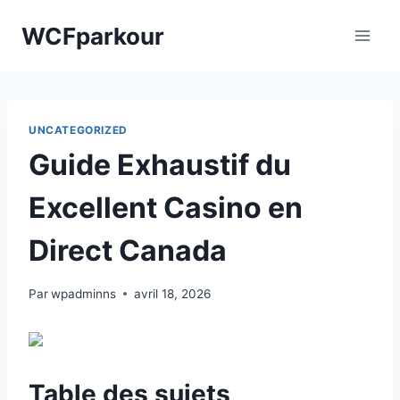
Skip
WCFparkour
to
content
UNCATEGORIZED
Guide Exhaustif du
Excellent Casino en
Direct Canada
Par
wpadminns
avril 18, 2026
Table des sujets