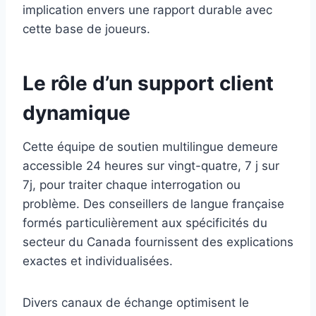
implication envers une rapport durable avec
cette base de joueurs.
Le rôle d’un support client
dynamique
Cette équipe de soutien multilingue demeure
accessible 24 heures sur vingt-quatre, 7 j sur
7j, pour traiter chaque interrogation ou
problème. Des conseillers de langue française
formés particulièrement aux spécificités du
secteur du Canada fournissent des explications
exactes et individualisées.
Divers canaux de échange optimisent le