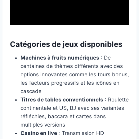
Catégories de jeux disponibles
Machines à fruits numériques
: De
centaines de thèmes différents avec des
options innovantes comme les tours bonus,
les facteurs progressifs et les icônes en
cascade
Titres de tables conventionnels
: Roulette
continentale et US, BJ avec ses variantes
réfléchies, baccara et cartes dans
multiples versions
Casino en live
: Transmission HD