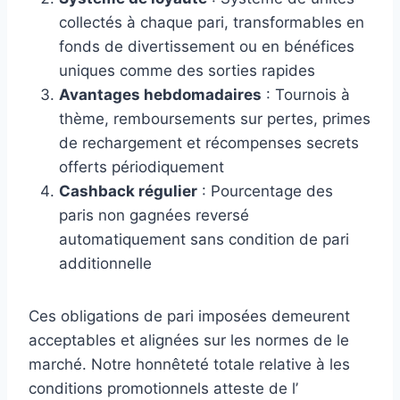
collectés à chaque pari, transformables en
fonds de divertissement ou en bénéfices
uniques comme des sorties rapides
Avantages hebdomadaires
: Tournois à
thème, remboursements sur pertes, primes
de rechargement et récompenses secrets
offerts périodiquement
Cashback régulier
: Pourcentage des
paris non gagnées reversé
automatiquement sans condition de pari
additionnelle
Ces obligations de pari imposées demeurent
acceptables et alignées sur les normes de le
marché. Notre honnêteté totale relative à les
conditions promotionnels atteste de l’