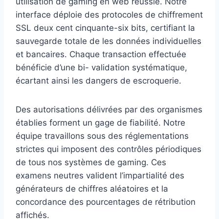
utilisation de gaming en web réussie. Notre
interface déploie des protocoles de chiffrement
SSL deux cent cinquante-six bits, certifiant la
sauvegarde totale de les données individuelles
et bancaires. Chaque transaction effectuée
bénéficie d’une bi- validation systématique,
écartant ainsi les dangers de escroquerie.
Des autorisations délivrées par des organismes
établies forment un gage de fiabilité. Notre
équipe travaillons sous des réglementations
strictes qui imposent des contrôles périodiques
de tous nos systèmes de gaming. Ces
examens neutres valident l’impartialité des
générateurs de chiffres aléatoires et la
concordance des pourcentages de rétribution
affichés.