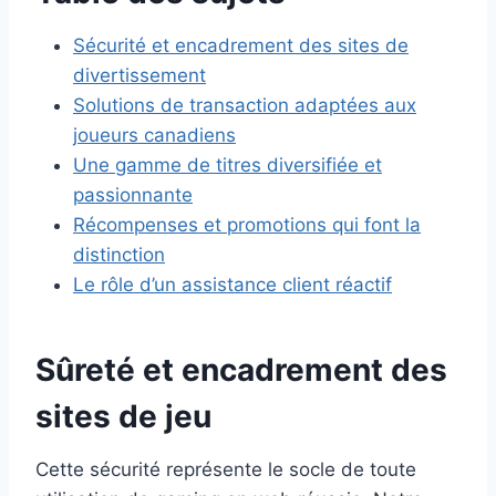
Sécurité et encadrement des sites de
divertissement
Solutions de transaction adaptées aux
joueurs canadiens
Une gamme de titres diversifiée et
passionnante
Récompenses et promotions qui font la
distinction
Le rôle d’un assistance client réactif
Sûreté et encadrement des
sites de jeu
Cette sécurité représente le socle de toute