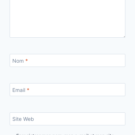
Nom
*
Email
*
Site Web