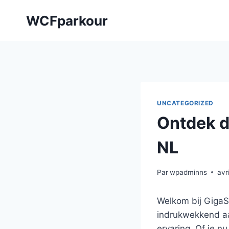
Skip
WCFparkour
to
content
UNCATEGORIZED
Ontdek d
NL
Par
wpadminns
avr
Welkom bij GigaS
indrukwekkend aa
ervaring. Of je n