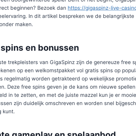
direct beginnen? Bezoek dan
https://gigaspinz-live-casino
eelervaring. In dit artikel bespreken we de belangrijkst
zonder maken.
e spins en bonussen
te trekpleisters van GigaSpinz zijn de genereuze free 
kenen op een welkomstpakket vol gratis spins op populair
s regelmatig worden getrakteerd op wekelijkse promoti
en. Deze free spins geven je de kans om nieuwe spellen 
eld in te zetten, en met de juiste mazzel kun je er moo
ssen zijn duidelijk omschreven en worden snel bijgesch
g kunt.
nte gameplay en spelaanbod