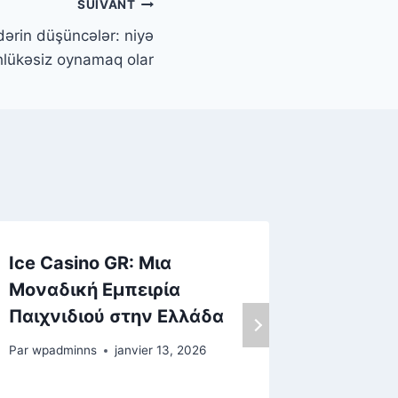
SUIVANT
ərin düşüncələr: niyə
əhlükəsiz oynamaq olar
Ice Casino GR: Μια
Casino 
Μοναδική Εμπειρία
Premiu
Παιχνιδιού στην Ελλάδα
erstkla
Entert
Par
wpadminns
janvier 13, 2026
Par
wpadm