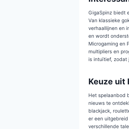
GigaSpinz biedt 
Van klassieke go
verhaallijnen en 
en wordt onderst
Microgaming en Pl
multipliers en pr
is intuïtief, zoda
Keuze uit
Het spelaanbod bi
nieuws te ontdekk
blackjack, roulett
er een uitgebreid
verschillende tal