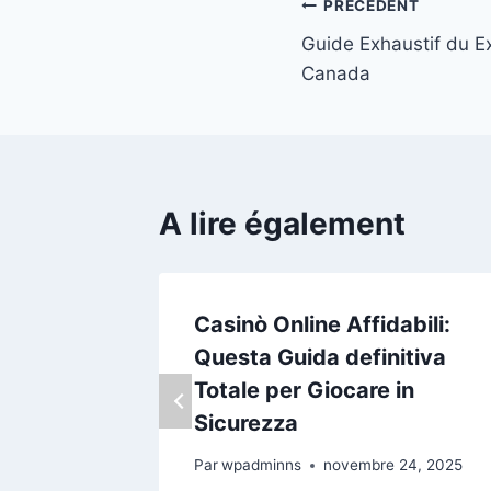
Navigation
PRÉCÉDENT
Guide Exhaustif du Ex
de
Canada
l’article
A lire également
Casinò Online Affidabili:
Questa Guida definitiva
Totale per Giocare in
Sicurezza
Par
wpadminns
novembre 24, 2025