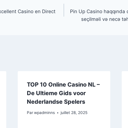
cellent Casino en Direct
Pin Up Casino haqqında d
seçilməli və necə t
TOP 10 Online Casino NL –
De Ultieme Gids voor
Nederlandse Spelers
Par
wpadminns
juillet 28, 2025